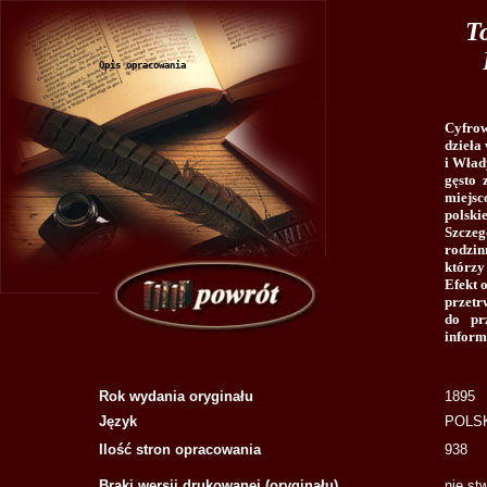
T
Opis opracowania
Cyfrow
dzieła
i Wład
gęsto 
miejs
polski
Szcze
rodzin
którzy
Efekt 
przetr
do pr
inform
Rok wydania oryginału
1895
Język
POLS
Ilość stron opracowania
938
Braki wersji drukowanej (oryginału)
nie st