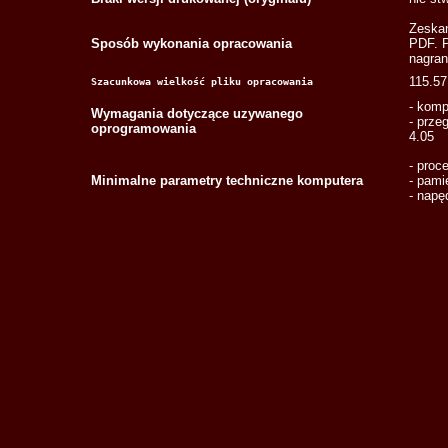
Zeskan
Sposób wykonania opracowania
PDF. P
nagran
115.57
Szacunkowa wielkość pliku opracowania
- komp
Wymagania dotyczące uzywanego
- prze
oprogramowania
4.05
- proc
Minimalne parametry techniczne komputera
- pami
- napę