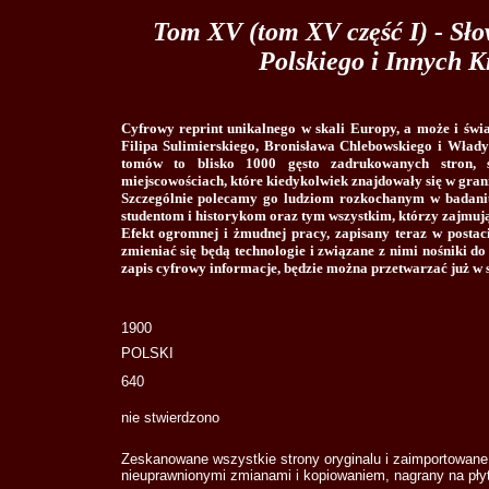
Tom XV (tom XV część I) - Sł
Polskiego i Innych 
Cyfrowy reprint unikalnego w skali Europy, a może i świ
Filipa Sulimierskiego, Bronisława Chlebowskiego i Wład
tomów to blisko 1000 gęsto zadrukowanych stron, s
miejscowościach, które kiedykolwiek znajdowały się w gran
Szczególnie polecamy go ludziom rozkochanym w badaniu h
studentom i historykom oraz tym wszystkim, którzy zajmuj
Efekt ogromnej i żmudnej pracy, zapisany teraz w postac
zmieniać się będą technologie i związane z nimi nośniki d
zapis cyfrowy informacje, będzie można przetwarzać już w
1900
POLSKI
640
nie stwierdzono
Zeskanowane wszystkie strony oryginalu i zaimportowane 
nieuprawnionymi zmianami i kopiowaniem, nagrany na pł