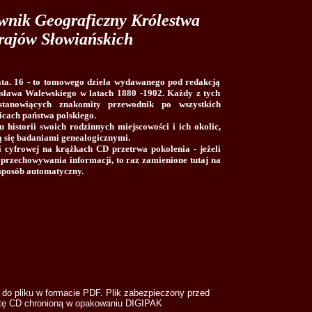
ownik Geograficzny Królestwa
Krajów Słowiańskich
ata. 16 - to tomowego dzieła wydawanego pod redakcją
ysława Walewskiego w latach 1880 -1902. Każdy z tych
tanowiących znakomity przewodnik po wszystkich
icach państwa polskiego.
istorii swoich rodzinnych miejscowości i ich okolic,
ą się badaniami genealogicznymi.
i cyfrowej na krążkach CD przetrwa pokolenia - jeżeli
o przechowywania informacji, to raz zamienione tutaj na
 sposób automatyczny.
do pliku w formacie PDF. Plik zabezpieczony przed
ytę CD chronioną w opakowaniu DIGIPAK